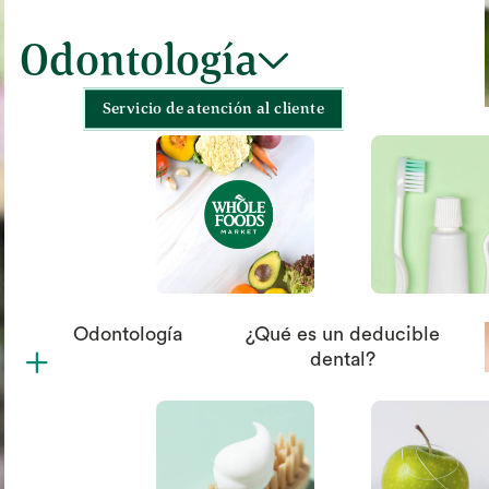
Odontología
chevron_down
Servicio de atención al cliente
Odontología
¿Qué es un deducible
plus
dental?
circle_xmark