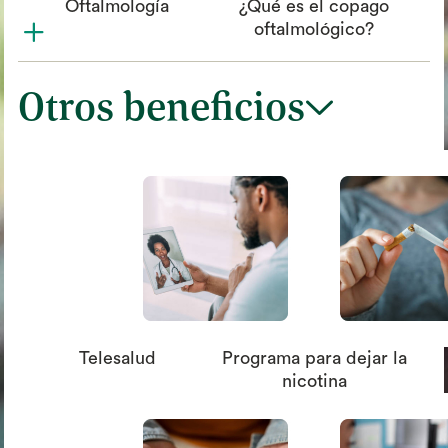
Oftalmología
¿Qué es el copago
plus
oftalmológico?
circle_xmark
Otros beneficios
chevron_down
Telesalud
Programa para dejar la
nicotina