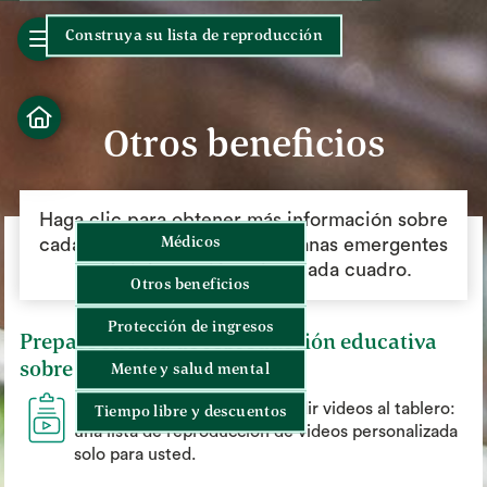
Construya su lista de reproducción
bars
house
Otros beneficios
Haga clic para obtener más información sobre
Médicos
cadaopción. Hay videos, ventanas emergentes
y más información sobre cada cuadro.
Otros beneficios
Protección de ingresos
Prepare su lista de reproducción educativa
sobre los beneficios
Mente y salud mental
plus
Busque el ícono
para añadir videos al tablero:
Tiempo libre y descuentos
una lista de reproducción de videos personalizada
solo para usted.